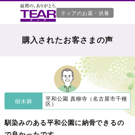
ティアのお墓・供養
購入されたお客さまの声
平和公園 真柳寺（名古屋市千種
樹木葬
区）
馴染みのある平和公園に納骨できるの
で良かったです。