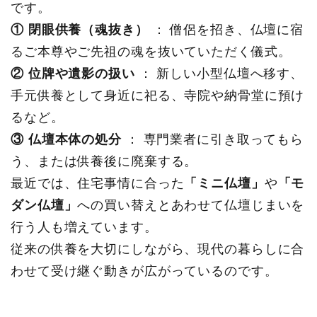
です。
① 閉眼供養（魂抜き）
： 僧侶を招き、仏壇に宿
るご本尊やご先祖の魂を抜いていただく儀式。
② 位牌や遺影の扱い
： 新しい小型仏壇へ移す、
手元供養として身近に祀る、寺院や納骨堂に預け
るなど。
③ 仏壇本体の処分
： 専門業者に引き取ってもら
う、または供養後に廃棄する。
最近では、住宅事情に合った
「ミニ仏壇」
や
「モ
ダン仏壇」
への買い替えとあわせて仏壇じまいを
行う人も増えています。
従来の供養を大切にしながら、現代の暮らしに合
わせて受け継ぐ動きが広がっているのです。