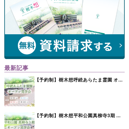
最新記事
【予約制】樹木想呼続あらたま霊園 オ...
【予約制】樹木想平和公園真柳寺3期 ...