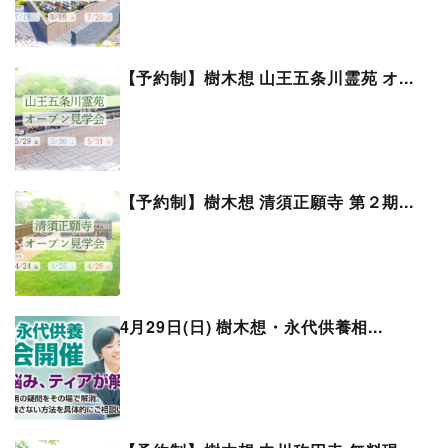
【予約制】樹木想 山王五条川霊苑 オ...
【予約制】樹木想 清須正願寺 第２期...
4月29日(日) 樹木想・永代供養相...